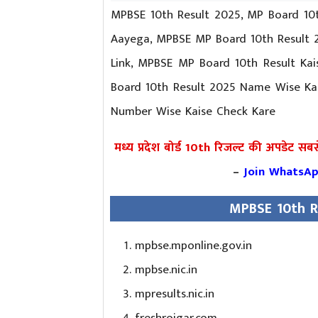
MPBSE 10th Result 2025, MP Board 10
Aayega, MPBSE MP Board 10th Result 2
Link, MPBSE MP Board 10th Result Kai
Board 10th Result 2025 Name Wise Kai
Number Wise Kaise Check Kare
मध्य प्रदेश बोर्ड 10th रिजल्ट की अपडेट सबसे प
–
Join WhatsA
MPBSE 10th Re
mpbse.mponline.gov.in
mpbse.nic.in
mpresults.nic.in