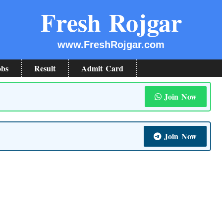
Fresh Rojgar
www.FreshRojgar.com
obs
Result
Admit Card
Join Now
Join Now