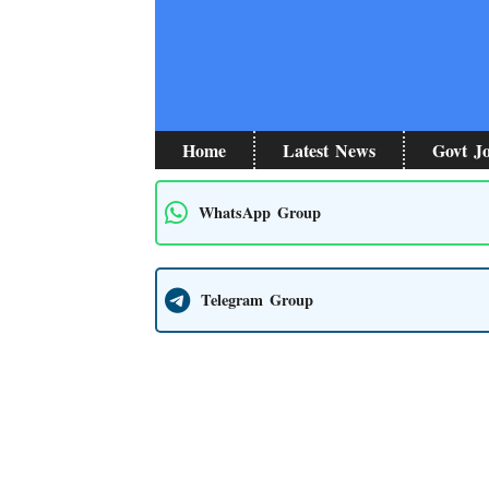
Skip
to
content
Home
Latest News
Govt J
WhatsApp Group
Telegram Group