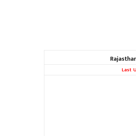
Rajastha
Last 