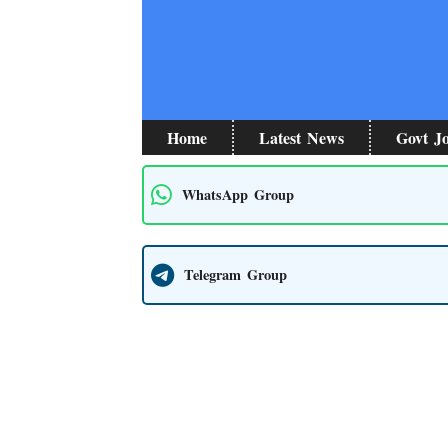
Skip
to
content
Home
Latest News
Govt J
WhatsApp Group
Telegram Group