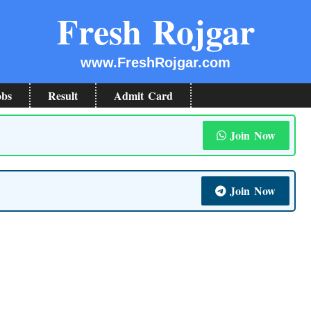
Fresh Rojgar
www.FreshRojgar.com
obs
Result
Admit Card
Join Now
Join Now